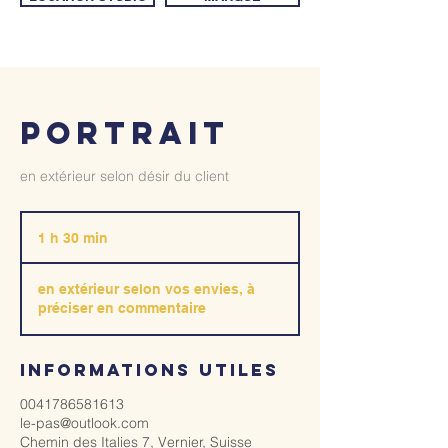
PORTRAIT
en extérieur selon désir du client
1 h 30 min
1
3
0
en extérieur selon vos envies, à
m
préciser en commentaire
i
n
informations utiles
0041786581613
le-pas@outlook.com
Chemin des Italies 7, Vernier, Suisse