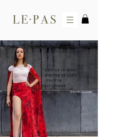
"rien ne se perd,
rien ne se crée,
tout se
transforme."
Antoine Lavoisier