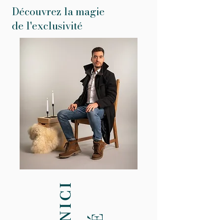
Découvrez la magie
de l'exclusivité
u
n
i
c
i
t