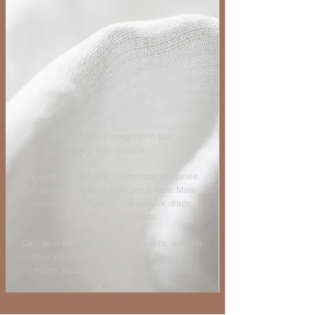
Avec un peu d'imagination tout
peut-être upcyclé.
De votre simple T-shirt à votre robe de mariée,
en passant par toute votre garde robe. Mais
cela ne s'arrête pas là, vos rideaux, draps,
couvertures et j'en passe...
Cela peut-être aussi des beaux habits, que l'on
vous a donné, à mettre au goût du jour. De
même, nous pouvons utiliser notre stock.