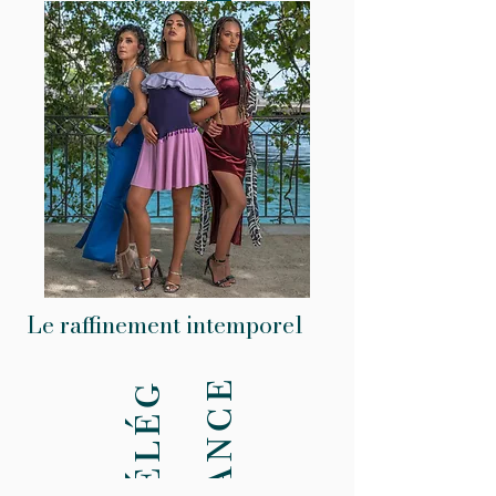
é
Le raffinement intemporel
e
é
l
é
g
a
n
c