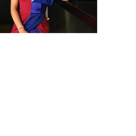
Personnalisation
Choisissez la couleur et le
tissu nous faisons le reste.
Visitez notre boutique, la plupart de nos
modèles sont proposés à la
personnalisation.