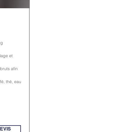
ng
lage et
 bruts afin
fé, thé, eau
EVIS