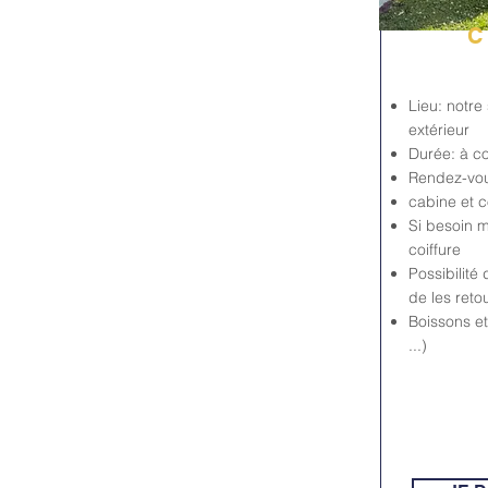
C
Lieu: notre
extérieur
Durée: à c
Rendez-vou
cabine et c
Si besoin 
coiffure
Possibilité 
de les ret
Boissons et
...)