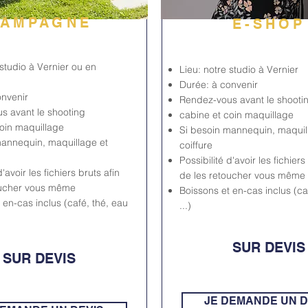
AMPAGNE
E-SHOP
 studio à Vernier ou en
Lieu: notre studio à Vernier
Durée: à convenir
onvenir
Rendez-vous avant le shooti
s avant le shooting
cabine et coin maquillage
oin maquillage
Si besoin mannequin, maquil
mannequin, maquillage et
coiffure
Possibilité d'avoir les fichiers
d'avoir les fichiers bruts afin
de les retoucher vous même
oucher vous même
Boissons et en-cas inclus (ca
 en-cas inclus (café, thé, eau
...)
SUR DEVIS
SUR DEVIS
JE DEMANDE UN D